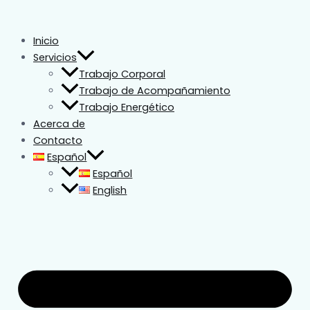
Ir
Masaje
al
relajante
Inicio
contenido
y
Servicios
terapéutico
Trabajo Corporal
en
Trabajo de Acompañamiento
Antigua
Trabajo Energético
Guatemala:
Acerca de
cómo
Contacto
elegir
Español
el
Español
masaje
English
ideal
para
ti