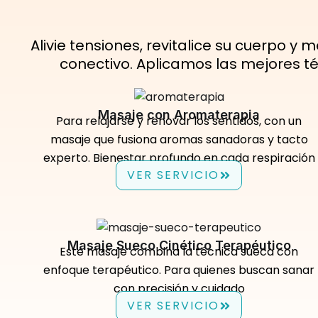
Alivie tensiones, revitalice su cuerpo y 
conectivo. Aplicamos las mejores té
Masaje con Aromaterapia
Para relajarse y renovar los sentidos, con un
masaje que fusiona aromas sanadoras y tacto
experto. Bienestar profundo en cada respiración
VER SERVICIO
Masaje Sueco Cinético Terapéutico
Este masaje combina la técnica sueca con
enfoque terapéutico. Para quienes buscan sanar
con precisión y cuidado
VER SERVICIO