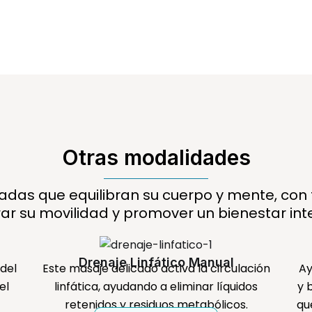
Otras modalidades
adas que equilibran su cuerpo y mente, con t
ar su movilidad y promover un bienestar int
Drenaje Linfático Manual
del
Este masaje delicado activa la circulación
Ay
el
linfática, ayudando a eliminar líquidos
y 
retenidos y residuos metabólicos.
qu