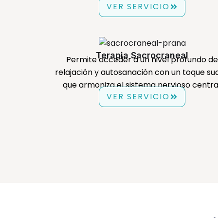
VER SERVICIO
Terapia Sacrocraneal
Permite acceder a un nivel profundo de
relajación y autosanación con un toque su
que armoniza el sistema nervioso central
VER SERVICIO