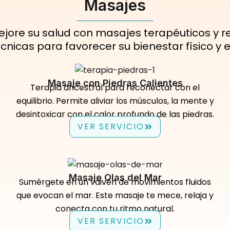
Masajes
mejore su salud con masajes terapéuticos y rel
cnicas para favorecer su bienestar físico y
Masaje con Piedras Calientes
Terapia ancestral para reconectar con el
equilibrio. Permite aliviar los músculos, la mente y
desintoxicar con el calor profundo de las piedras.
VER SERVICIO
Masaje Olas del Mar
Sumérgete en un vaivén de movimientos fluidos
que evocan el mar. Este masaje te mece, relaja y
conecta con tu ritmo natural.
VER SERVICIO