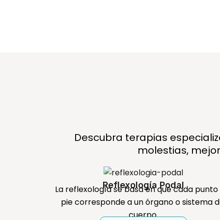
Descubra terapias especializ
molestias, mejor
Reflexología Podal
La reflexología se basa en que cada punto 
pie corresponde a un órgano o sistema d
cuerpo.