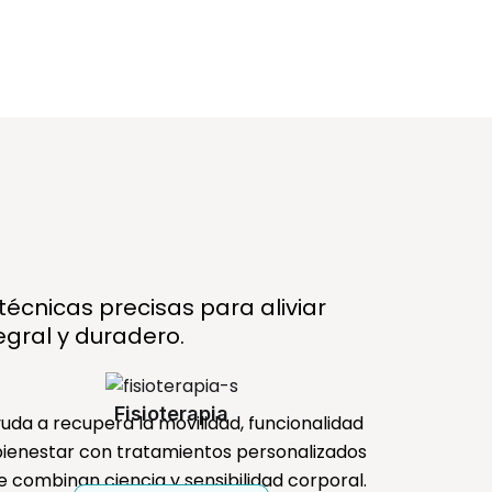
écnicas precisas para aliviar
egral y duradero.
Fisioterapia
uda a recupera la movilidad, funcionalidad
bienestar con tratamientos personalizados
e combinan ciencia y sensibilidad corporal.