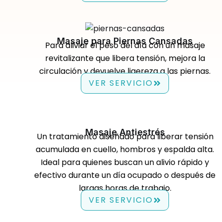
Masaje para Piernas Cansadas
Para aliviar el peso del día con un masaje
revitalizante que libera tensión, mejora la
circulación y devuelve ligereza a las piernas.
VER SERVICIO
Masaje Antiestrés
Un tratamiento diseñado para liberar tensión
acumulada en cuello, hombros y espalda alta.
Ideal para quienes buscan un alivio rápido y
efectivo durante un día ocupado o después de
largas horas de trabajo.
VER SERVICIO