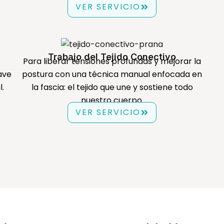
VER SERVICIO
Trabajo del Tejido Conectivo
Para liberar tensiones profundas y mejorar la
ave
postura con una técnica manual enfocada en
.
la fascia: el tejido que une y sostiene todo
nuestro cuerpo.
VER SERVICIO