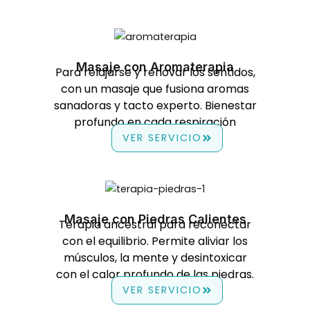
Masaje con Aromaterapia
Para relajarse y renovar los sentidos,
con un masaje que fusiona aromas
sanadoras y tacto experto. Bienestar
profundo en cada respiración
VER SERVICIO
Masaje con Piedras Calientes
Terapia ancestral para reconectar
con el equilibrio. Permite aliviar los
músculos, la mente y desintoxicar
con el calor profundo de las piedras.
VER SERVICIO