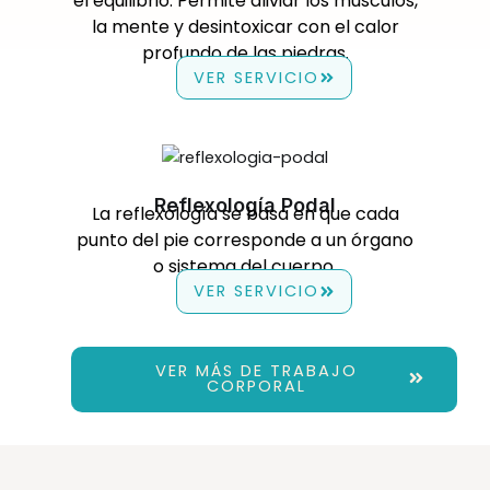
el equilibrio. Permite aliviar los músculos,
la mente y desintoxicar con el calor
profundo de las piedras.
VER SERVICIO
Reflexología Podal
La reflexología se basa en que cada
punto del pie corresponde a un órgano
o sistema del cuerpo.
VER SERVICIO
VER MÁS DE TRABAJO
CORPORAL