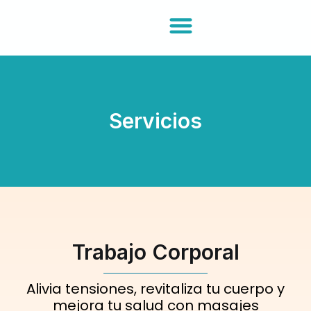
Ir
al
contenido
Acerca De
Servicios
Trabajo Corporal
Alivia tensiones, revitaliza tu cuerpo y
mejora tu salud con masajes