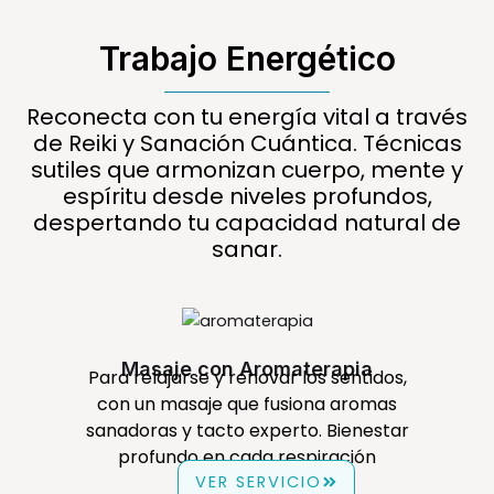
Trabajo Energético
Reconecta con tu energía vital a través
de Reiki y Sanación Cuántica. Técnicas
sutiles que armonizan cuerpo, mente y
espíritu desde niveles profundos,
despertando tu capacidad natural de
sanar.
Masaje con Aromaterapia
Para relajarse y renovar los sentidos,
con un masaje que fusiona aromas
sanadoras y tacto experto. Bienestar
profundo en cada respiración
VER SERVICIO