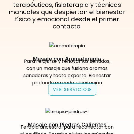
terapéuticos, fisioterapia y técnicas
manuales que despiertan el bienestar
físico y emocional desde el primer
contacto.
Masaje con Aromaterapia
Para relajarse y renovar los sentidos,
con un masaje que fusiona aromas
sanadoras y tacto experto. Bienestar
profundo en cada respiración
VER SERVICIO
Masaje con Piedras Calientes
Terapia ancestral para reconectar con