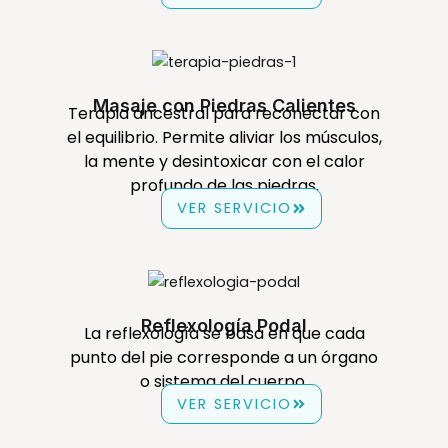
Masaje con Piedras Calientes
Terapia ancestral para reconectar con
el equilibrio. Permite aliviar los músculos,
la mente y desintoxicar con el calor
profundo de las piedras.
VER SERVICIO
Reflexología Podal
La reflexología se basa en que cada
punto del pie corresponde a un órgano
o sistema del cuerpo.
VER SERVICIO