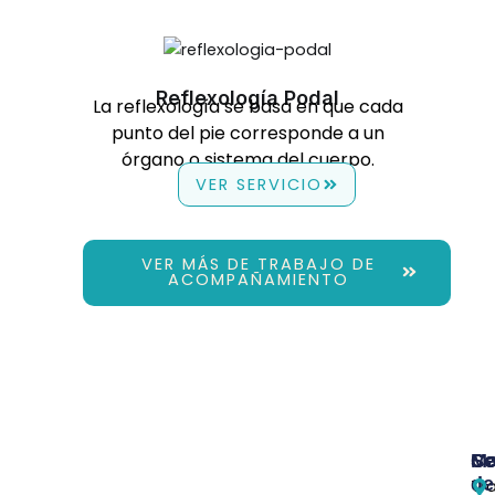
Reflexología Podal
La reflexología se basa en que cada
punto del pie corresponde a un
órgano o sistema del cuerpo.
VER SERVICIO
VER MÁS DE TRABAJO DE
ACOMPAÑAMIENTO
Se
M
Co
de
Tr