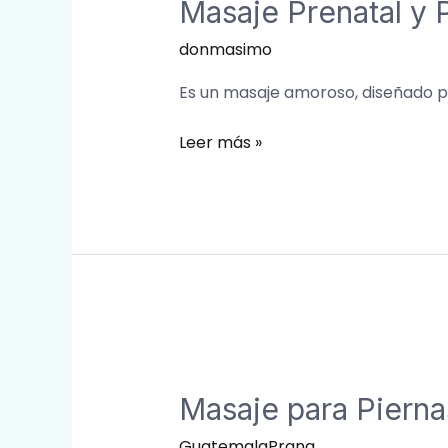
Masaje Prenatal y 
y
Postnatal
donmasimo
Es un masaje amoroso, diseñado para
Leer más »
Masaje
para
Masaje para Piern
Piernas
Cansadas
GuatemalaPrana