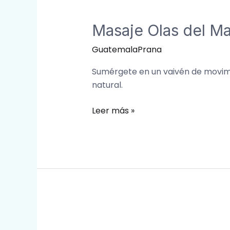
Masaje
Olas
Masaje Olas del Ma
del
Mar
GuatemalaPrana
Sumérgete en un vaivén de movimie
natural.
Leer más »
Masaje