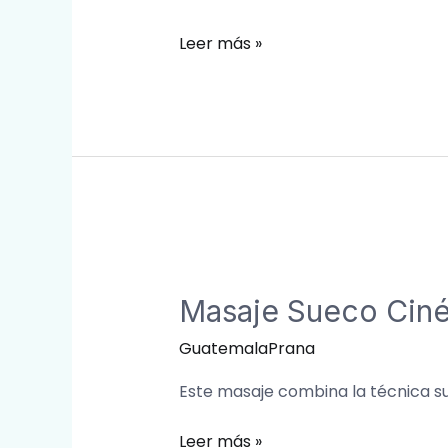
Leer más »
Masaje
Sueco
Masaje Sueco Ciné
Cinético
Terapéutico
GuatemalaPrana
Este masaje combina la técnica s
Leer más »