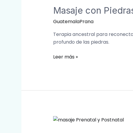
con
Masaje con Piedras
Piedras
Calientes
GuatemalaPrana
Terapia ancestral para reconectar 
profundo de las piedras.
Leer más »
Masaje
Prenatal