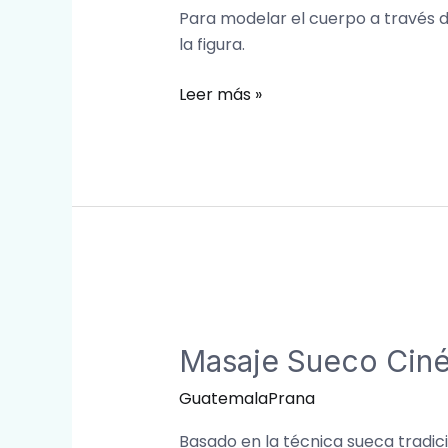
Para modelar el cuerpo a través d
la figura.
Leer más »
Masaje
Sueco
Masaje Sueco Ciné
Cinético
Relajante
GuatemalaPrana
Basado en la técnica sueca tradici