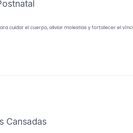
Postnatal
 cuidar el cuerpo, aliviar molestias y fortalecer el víncu
as Cansadas