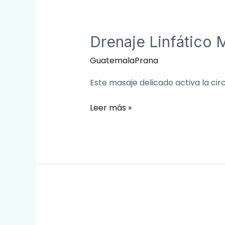
Drenaje
Linfático
Drenaje Linfático 
Manual
GuatemalaPrana
Este masaje delicado activa la circ
Leer más »
Fisioterapia