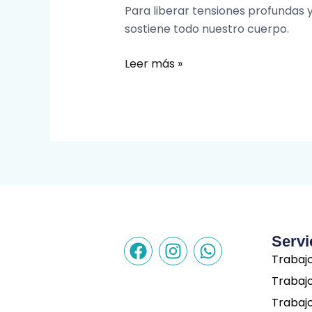
Para liberar tensiones profundas y
sostiene todo nuestro cuerpo.
Leer más »
F
I
W
Servi
a
n
h
Trabaj
c
s
a
Trabaj
e
t
t
Trabaj