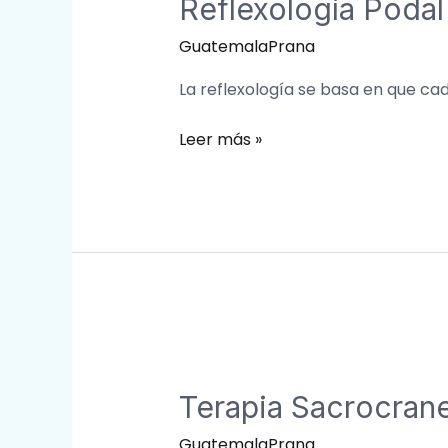
Reflexología Podal
GuatemalaPrana
La reflexología se basa en que ca
Leer más »
Terapia
Sacrocraneal
Terapia Sacrocrane
GuatemalaPrana